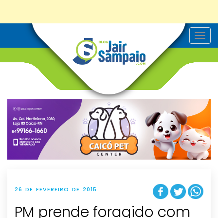
T
o
g
g
l
e
n
a
v
i
g
a
t
i
o
n
26 DE FEVEREIRO DE 2015
PM prende foragido com