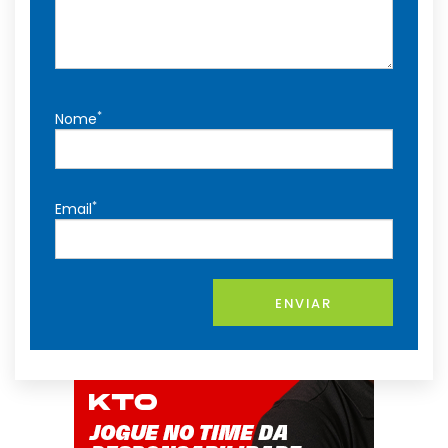
*
Nome
*
Email
ENVIAR