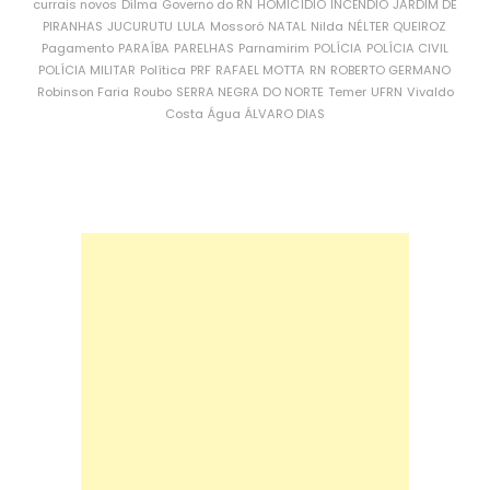
currais novos
Dilma
Governo do RN
HOMICÍDIO
INCÊNDIO
JARDIM DE
PIRANHAS
JUCURUTU
LULA
Mossoró
NATAL
Nilda
NÉLTER QUEIROZ
Pagamento
PARAÍBA
PARELHAS
Parnamirim
POLÍCIA
POLÍCIA CIVIL
POLÍCIA MILITAR
Política
PRF
RAFAEL MOTTA
RN
ROBERTO GERMANO
Robinson Faria
Roubo
SERRA NEGRA DO NORTE
Temer
UFRN
Vivaldo
Costa
Água
ÁLVARO DIAS