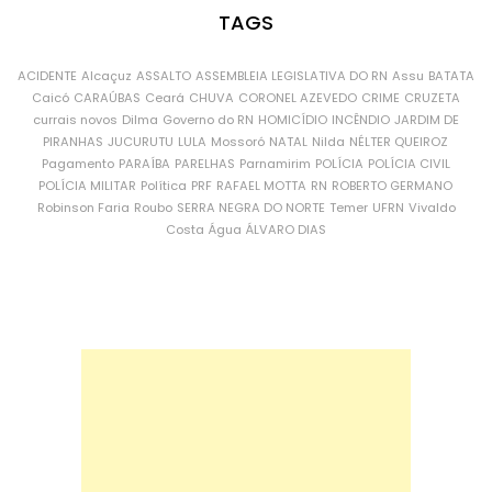
TAGS
ACIDENTE
Alcaçuz
ASSALTO
ASSEMBLEIA LEGISLATIVA DO RN
Assu
BATATA
Caicó
CARAÚBAS
Ceará
CHUVA
CORONEL AZEVEDO
CRIME
CRUZETA
currais novos
Dilma
Governo do RN
HOMICÍDIO
INCÊNDIO
JARDIM DE
PIRANHAS
JUCURUTU
LULA
Mossoró
NATAL
Nilda
NÉLTER QUEIROZ
Pagamento
PARAÍBA
PARELHAS
Parnamirim
POLÍCIA
POLÍCIA CIVIL
POLÍCIA MILITAR
Política
PRF
RAFAEL MOTTA
RN
ROBERTO GERMANO
Robinson Faria
Roubo
SERRA NEGRA DO NORTE
Temer
UFRN
Vivaldo
Costa
Água
ÁLVARO DIAS