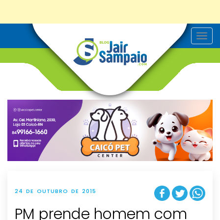
T
o
g
g
l
e
n
a
v
i
g
a
t
i
o
n
24 DE OUTUBRO DE 2015
PM prende homem com