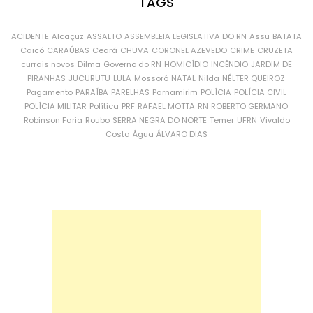
TAGS
ACIDENTE
Alcaçuz
ASSALTO
ASSEMBLEIA LEGISLATIVA DO RN
Assu
BATATA
Caicó
CARAÚBAS
Ceará
CHUVA
CORONEL AZEVEDO
CRIME
CRUZETA
currais novos
Dilma
Governo do RN
HOMICÍDIO
INCÊNDIO
JARDIM DE
PIRANHAS
JUCURUTU
LULA
Mossoró
NATAL
Nilda
NÉLTER QUEIROZ
Pagamento
PARAÍBA
PARELHAS
Parnamirim
POLÍCIA
POLÍCIA CIVIL
POLÍCIA MILITAR
Política
PRF
RAFAEL MOTTA
RN
ROBERTO GERMANO
Robinson Faria
Roubo
SERRA NEGRA DO NORTE
Temer
UFRN
Vivaldo
Costa
Água
ÁLVARO DIAS