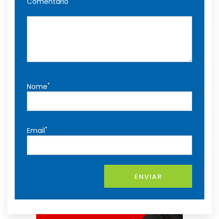
Comentário
*
Nome
*
Email
ENVIAR