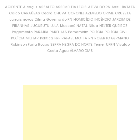
ACIDENTE
Alcaçuz
ASSALTO
ASSEMBLEIA LEGISLATIVA DO RN
Assu
BATATA
Caicó
CARAÚBAS
Ceará
CHUVA
CORONEL AZEVEDO
CRIME
CRUZETA
currais novos
Dilma
Governo do RN
HOMICÍDIO
INCÊNDIO
JARDIM DE
PIRANHAS
JUCURUTU
LULA
Mossoró
NATAL
Nilda
NÉLTER QUEIROZ
Pagamento
PARAÍBA
PARELHAS
Parnamirim
POLÍCIA
POLÍCIA CIVIL
POLÍCIA MILITAR
Política
PRF
RAFAEL MOTTA
RN
ROBERTO GERMANO
Robinson Faria
Roubo
SERRA NEGRA DO NORTE
Temer
UFRN
Vivaldo
Costa
Água
ÁLVARO DIAS