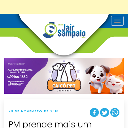
T
o
g
g
l
e
n
a
v
i
g
a
t
i
o
n
28 DE NOVEMBRO DE 2016
PM prende mais um