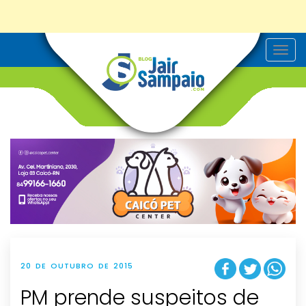
T
o
g
g
l
e
n
a
v
i
g
a
t
i
o
n
20 DE OUTUBRO DE 2015
PM prende suspeitos de