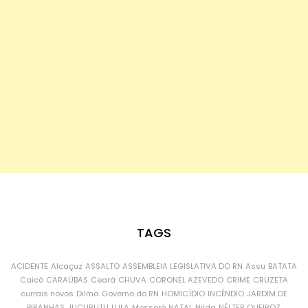
TAGS
ACIDENTE
Alcaçuz
ASSALTO
ASSEMBLEIA LEGISLATIVA DO RN
Assu
BATATA
Caicó
CARAÚBAS
Ceará
CHUVA
CORONEL AZEVEDO
CRIME
CRUZETA
currais novos
Dilma
Governo do RN
HOMICÍDIO
INCÊNDIO
JARDIM DE
PIRANHAS
JUCURUTU
LULA
Mossoró
NATAL
Nilda
NÉLTER QUEIROZ