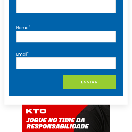
*
Nome
*
Email
ENVIAR