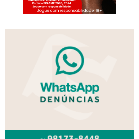
Jogue com responsabilidade. 18+