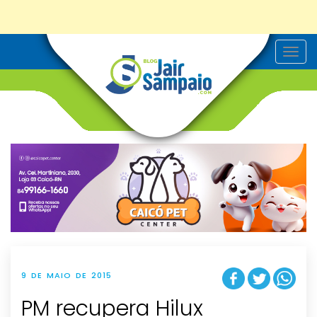
T
o
g
g
l
e
n
a
v
i
g
a
t
i
o
n
9 DE MAIO DE 2015
PM recupera Hilux