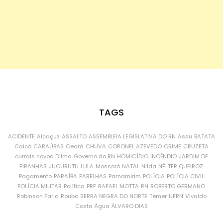
TAGS
ACIDENTE
Alcaçuz
ASSALTO
ASSEMBLEIA LEGISLATIVA DO RN
Assu
BATATA
Caicó
CARAÚBAS
Ceará
CHUVA
CORONEL AZEVEDO
CRIME
CRUZETA
currais novos
Dilma
Governo do RN
HOMICÍDIO
INCÊNDIO
JARDIM DE
PIRANHAS
JUCURUTU
LULA
Mossoró
NATAL
Nilda
NÉLTER QUEIROZ
Pagamento
PARAÍBA
PARELHAS
Parnamirim
POLÍCIA
POLÍCIA CIVIL
POLÍCIA MILITAR
Política
PRF
RAFAEL MOTTA
RN
ROBERTO GERMANO
Robinson Faria
Roubo
SERRA NEGRA DO NORTE
Temer
UFRN
Vivaldo
Costa
Água
ÁLVARO DIAS