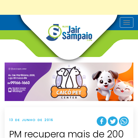
T
o
g
g
l
e
n
a
v
i
g
a
t
i
o
n
13 DE JUNHO DE 2016
PM recupera mais de 200