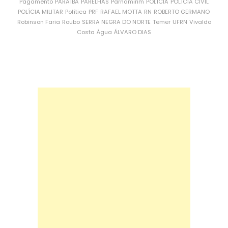
Pagamento
PARAÍBA
PARELHAS
Parnamirim
POLÍCIA
POLÍCIA CIVIL
POLÍCIA MILITAR
Política
PRF
RAFAEL MOTTA
RN
ROBERTO GERMANO
Robinson Faria
Roubo
SERRA NEGRA DO NORTE
Temer
UFRN
Vivaldo
Costa
Água
ÁLVARO DIAS