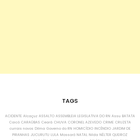
TAGS
ACIDENTE
Alcaçuz
ASSALTO
ASSEMBLEIA LEGISLATIVA DO RN
Assu
BATATA
Caicó
CARAÚBAS
Ceará
CHUVA
CORONEL AZEVEDO
CRIME
CRUZETA
currais novos
Dilma
Governo do RN
HOMICÍDIO
INCÊNDIO
JARDIM DE
PIRANHAS
JUCURUTU
LULA
Mossoró
NATAL
Nilda
NÉLTER QUEIROZ