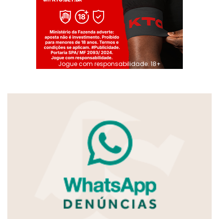
Jogue com responsabilidade. 18+