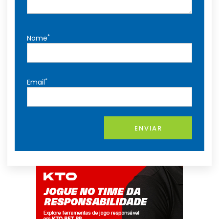
*
Nome
*
Email
ENVIAR