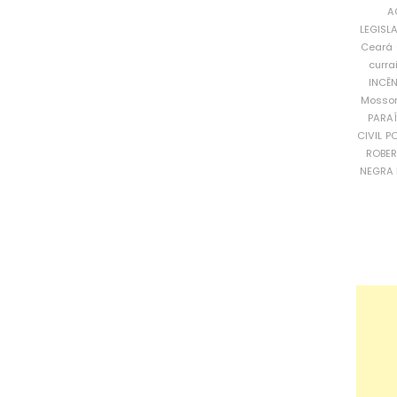
A
LEGISL
Ceará
curra
INCÊ
Mosso
PARA
CIVIL
PO
ROBE
NEGRA 