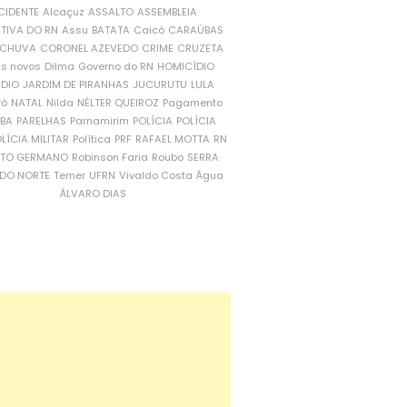
CIDENTE
Alcaçuz
ASSALTO
ASSEMBLEIA
ATIVA DO RN
Assu
BATATA
Caicó
CARAÚBAS
CHUVA
CORONEL AZEVEDO
CRIME
CRUZETA
is novos
Dilma
Governo do RN
HOMICÍDIO
NDIO
JARDIM DE PIRANHAS
JUCURUTU
LULA
ró
NATAL
Nilda
NÉLTER QUEIROZ
Pagamento
ÍBA
PARELHAS
Parnamirim
POLÍCIA
POLÍCIA
LÍCIA MILITAR
Política
PRF
RAFAEL MOTTA
RN
RTO GERMANO
Robinson Faria
Roubo
SERRA
DO NORTE
Temer
UFRN
Vivaldo Costa
Água
ÁLVARO DIAS