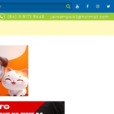
(84) 9 8173 8448
jairsampaio2@hotmail.com