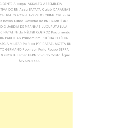
CIDENTE
Alcaçuz
ASSALTO
ASSEMBLEIA
ATIVA DO RN
Assu
BATATA
Caicó
CARAÚBAS
CHUVA
CORONEL AZEVEDO
CRIME
CRUZETA
is novos
Dilma
Governo do RN
HOMICÍDIO
NDIO
JARDIM DE PIRANHAS
JUCURUTU
LULA
ró
NATAL
Nilda
NÉLTER QUEIROZ
Pagamento
ÍBA
PARELHAS
Parnamirim
POLÍCIA
POLÍCIA
LÍCIA MILITAR
Política
PRF
RAFAEL MOTTA
RN
RTO GERMANO
Robinson Faria
Roubo
SERRA
DO NORTE
Temer
UFRN
Vivaldo Costa
Água
ÁLVARO DIAS