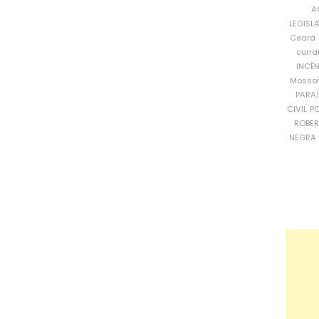
A
LEGISL
Ceará
curra
INCÊ
Mosso
PARA
CIVIL
PO
ROBE
NEGRA 