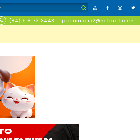
(84) 9 8173 8448
jairsampaio2@hotmail.com