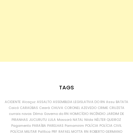
TAGS
ACIDENTE
Alcaçuz
ASSALTO
ASSEMBLEIA LEGISLATIVA DO RN
Assu
BATATA
Caicó
CARAÚBAS
Ceará
CHUVA
CORONEL AZEVEDO
CRIME
CRUZETA
currais novos
Dilma
Governo do RN
HOMICÍDIO
INCÊNDIO
JARDIM DE
PIRANHAS
JUCURUTU
LULA
Mossoró
NATAL
Nilda
NÉLTER QUEIROZ
Pagamento
PARAÍBA
PARELHAS
Parnamirim
POLÍCIA
POLÍCIA CIVIL
POLÍCIA MILITAR
Política
PRF
RAFAEL MOTTA
RN
ROBERTO GERMANO