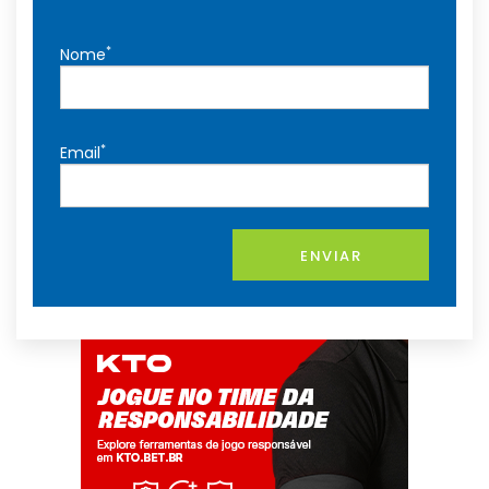
*
Nome
*
Email
ENVIAR