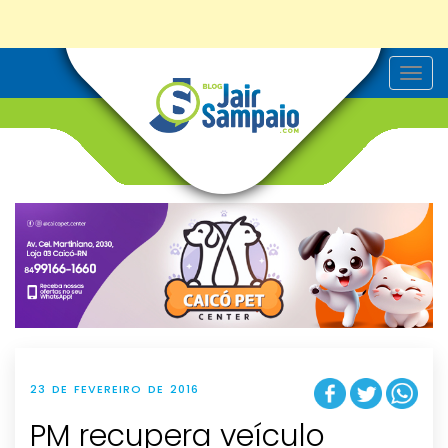
T
o
g
g
l
e
n
a
v
i
g
a
t
i
o
n
23 DE FEVEREIRO DE 2016
PM recupera veículo