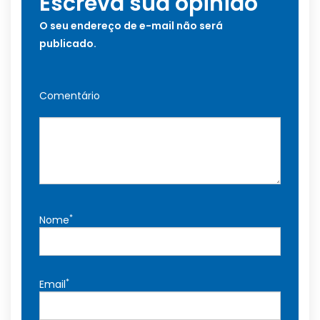
Escreva sua opinião
O seu endereço de e-mail não será
publicado.
Comentário
*
Nome
*
Email