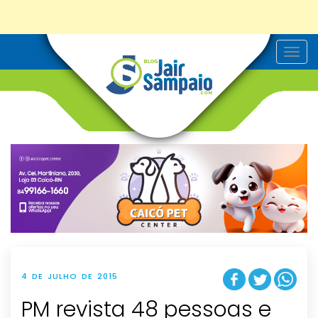
T
o
g
g
l
e
n
a
v
i
g
a
t
i
o
n
4 DE JULHO DE 2015
PM revista 48 pessoas e