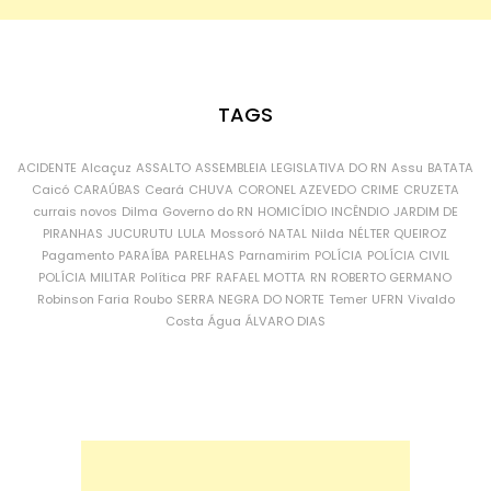
TAGS
ACIDENTE
Alcaçuz
ASSALTO
ASSEMBLEIA LEGISLATIVA DO RN
Assu
BATATA
Caicó
CARAÚBAS
Ceará
CHUVA
CORONEL AZEVEDO
CRIME
CRUZETA
currais novos
Dilma
Governo do RN
HOMICÍDIO
INCÊNDIO
JARDIM DE
PIRANHAS
JUCURUTU
LULA
Mossoró
NATAL
Nilda
NÉLTER QUEIROZ
Pagamento
PARAÍBA
PARELHAS
Parnamirim
POLÍCIA
POLÍCIA CIVIL
POLÍCIA MILITAR
Política
PRF
RAFAEL MOTTA
RN
ROBERTO GERMANO
Robinson Faria
Roubo
SERRA NEGRA DO NORTE
Temer
UFRN
Vivaldo
Costa
Água
ÁLVARO DIAS