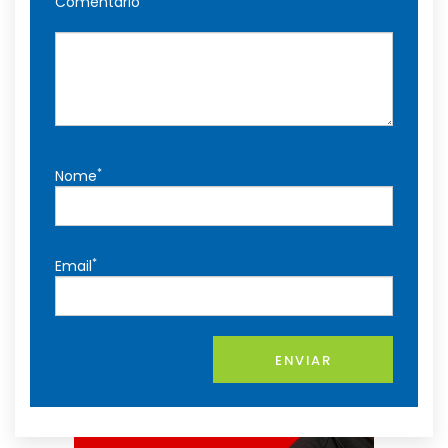
Comentário
*
Nome
*
Email
ENVIAR