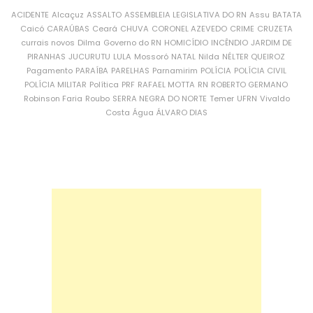
ACIDENTE
Alcaçuz
ASSALTO
ASSEMBLEIA LEGISLATIVA DO RN
Assu
BATATA
Caicó
CARAÚBAS
Ceará
CHUVA
CORONEL AZEVEDO
CRIME
CRUZETA
currais novos
Dilma
Governo do RN
HOMICÍDIO
INCÊNDIO
JARDIM DE
PIRANHAS
JUCURUTU
LULA
Mossoró
NATAL
Nilda
NÉLTER QUEIROZ
Pagamento
PARAÍBA
PARELHAS
Parnamirim
POLÍCIA
POLÍCIA CIVIL
POLÍCIA MILITAR
Política
PRF
RAFAEL MOTTA
RN
ROBERTO GERMANO
Robinson Faria
Roubo
SERRA NEGRA DO NORTE
Temer
UFRN
Vivaldo
Costa
Água
ÁLVARO DIAS