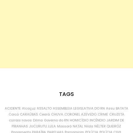
TAGS
ACIDENTE
Alcaçuz
ASSALTO
ASSEMBLEIA LEGISLATIVA DO RN
Assu
BATATA
Caicó
CARAÚBAS
Ceará
CHUVA
CORONEL AZEVEDO
CRIME
CRUZETA
currais novos
Dilma
Governo do RN
HOMICÍDIO
INCÊNDIO
JARDIM DE
PIRANHAS
JUCURUTU
LULA
Mossoró
NATAL
Nilda
NÉLTER QUEIROZ
Pagamento
PARAÍBA
PARELHAS
Parnamirim
POLÍCIA
POLÍCIA CIVIL