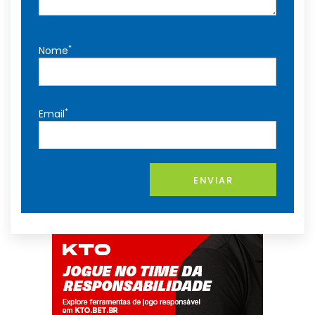
*
Nome
*
Email
ENVIAR