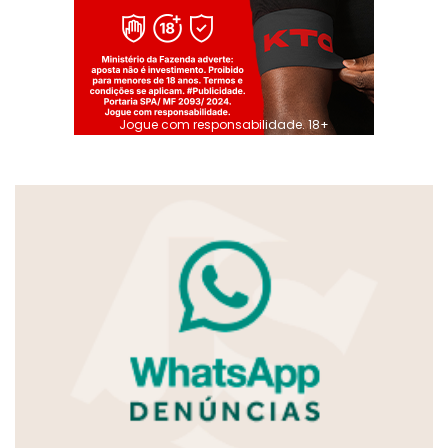
Jogue com responsabilidade. 18+