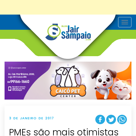
T
o
g
g
l
e
n
a
v
i
g
a
t
i
o
n
3 DE JANEIRO DE 2017
PMEs são mais otimistas