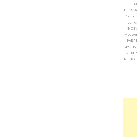
A
LEGISL
Ceará
curra
INCÊ
Mosso
PARA
CIVIL
PO
ROBE
NEGRA 