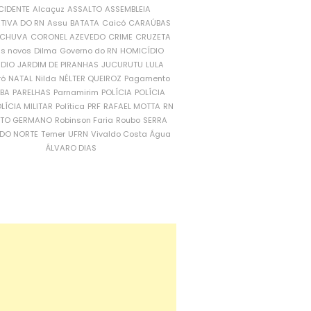
CIDENTE
Alcaçuz
ASSALTO
ASSEMBLEIA
ATIVA DO RN
Assu
BATATA
Caicó
CARAÚBAS
CHUVA
CORONEL AZEVEDO
CRIME
CRUZETA
is novos
Dilma
Governo do RN
HOMICÍDIO
NDIO
JARDIM DE PIRANHAS
JUCURUTU
LULA
ró
NATAL
Nilda
NÉLTER QUEIROZ
Pagamento
ÍBA
PARELHAS
Parnamirim
POLÍCIA
POLÍCIA
LÍCIA MILITAR
Política
PRF
RAFAEL MOTTA
RN
RTO GERMANO
Robinson Faria
Roubo
SERRA
DO NORTE
Temer
UFRN
Vivaldo Costa
Água
ÁLVARO DIAS