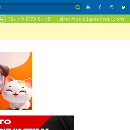
(84) 9 8173 8448
jairsampaio2@hotmail.com