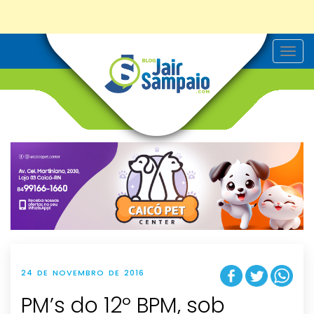
T
o
g
g
l
e
n
a
v
i
g
a
t
i
o
n
24 DE NOVEMBRO DE 2016
PM’s do 12º BPM, sob