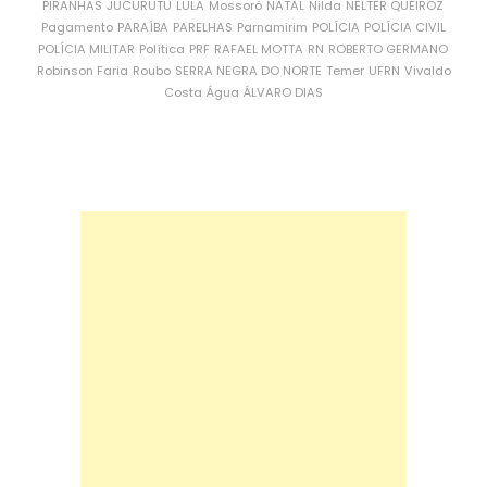
PIRANHAS
JUCURUTU
LULA
Mossoró
NATAL
Nilda
NÉLTER QUEIROZ
Pagamento
PARAÍBA
PARELHAS
Parnamirim
POLÍCIA
POLÍCIA CIVIL
POLÍCIA MILITAR
Política
PRF
RAFAEL MOTTA
RN
ROBERTO GERMANO
Robinson Faria
Roubo
SERRA NEGRA DO NORTE
Temer
UFRN
Vivaldo
Costa
Água
ÁLVARO DIAS