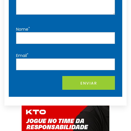
*
Nome
*
Email
ENVIAR