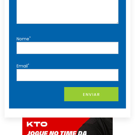
*
Nome
*
Email
ENVIAR