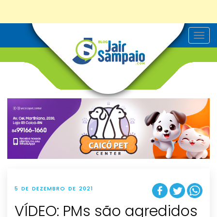
T
o
g
g
l
e
n
a
v
i
g
a
t
i
o
n
5 DE DEZEMBRO DE 2021
VÍDEO: PMs são agredidos