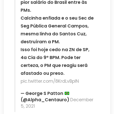
pior salário do Brasil entre às
PMs.
Calcinha enfiada e o seu Sec de
Seg Pública General Campos,
mesma linha do Santos Cuz,
destruíram a PM.
Isso foi hoje cedo na ZN de SP,
4a Cia do 9° BPM. Pode ter
certeza, o PM que reagiu será
afastado ou preso.
pic.twitter.com/8KrdLvBplN
— George S Patton
(@Alpha_Centauro)
December
5, 2021