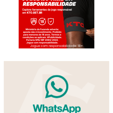
Jogue com responsabilidade. 18+