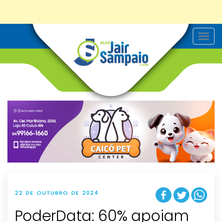
T
o
g
g
l
e
n
a
v
i
g
a
t
i
o
n
22 DE OUTUBRO DE 2024
PoderData: 60% apoiam