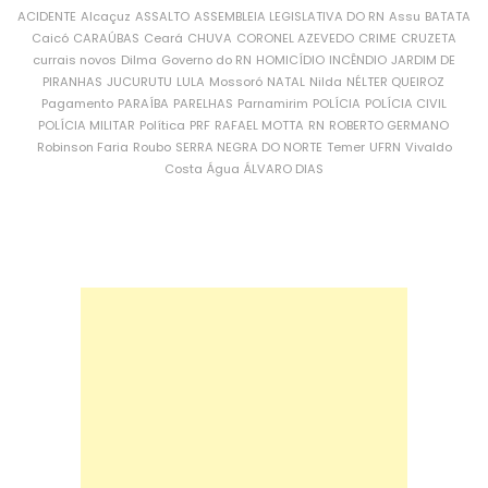
ACIDENTE
Alcaçuz
ASSALTO
ASSEMBLEIA LEGISLATIVA DO RN
Assu
BATATA
Caicó
CARAÚBAS
Ceará
CHUVA
CORONEL AZEVEDO
CRIME
CRUZETA
currais novos
Dilma
Governo do RN
HOMICÍDIO
INCÊNDIO
JARDIM DE
PIRANHAS
JUCURUTU
LULA
Mossoró
NATAL
Nilda
NÉLTER QUEIROZ
Pagamento
PARAÍBA
PARELHAS
Parnamirim
POLÍCIA
POLÍCIA CIVIL
POLÍCIA MILITAR
Política
PRF
RAFAEL MOTTA
RN
ROBERTO GERMANO
Robinson Faria
Roubo
SERRA NEGRA DO NORTE
Temer
UFRN
Vivaldo
Costa
Água
ÁLVARO DIAS