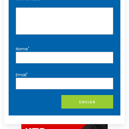
*
Nome
*
Email
ENVIAR