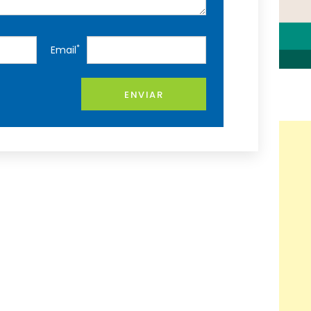
*
Email
ENVIAR