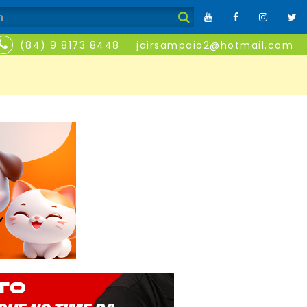
(84) 9 8173 8448
jairsampaio2@hotmail.com