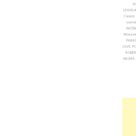
A
LEGISL
Ceará
curra
INCÊ
Mosso
PARA
CIVIL
PO
ROBE
NEGRA 