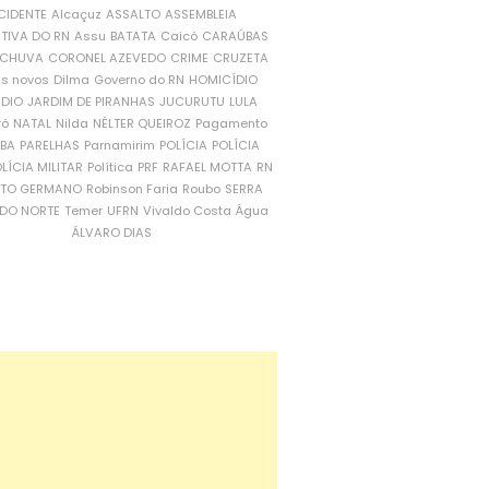
CIDENTE
Alcaçuz
ASSALTO
ASSEMBLEIA
ATIVA DO RN
Assu
BATATA
Caicó
CARAÚBAS
CHUVA
CORONEL AZEVEDO
CRIME
CRUZETA
is novos
Dilma
Governo do RN
HOMICÍDIO
NDIO
JARDIM DE PIRANHAS
JUCURUTU
LULA
ró
NATAL
Nilda
NÉLTER QUEIROZ
Pagamento
ÍBA
PARELHAS
Parnamirim
POLÍCIA
POLÍCIA
LÍCIA MILITAR
Política
PRF
RAFAEL MOTTA
RN
RTO GERMANO
Robinson Faria
Roubo
SERRA
DO NORTE
Temer
UFRN
Vivaldo Costa
Água
ÁLVARO DIAS