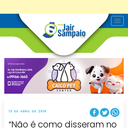
T
o
g
g
l
e
n
a
v
i
g
a
t
i
o
n
13 DE ABRIL DE 2016
“Não é como disseram no