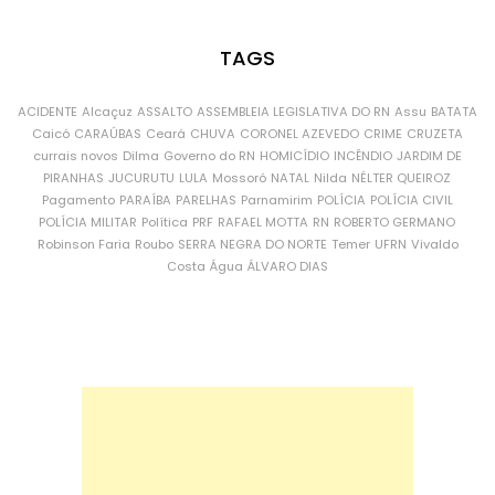
TAGS
ACIDENTE
Alcaçuz
ASSALTO
ASSEMBLEIA LEGISLATIVA DO RN
Assu
BATATA
Caicó
CARAÚBAS
Ceará
CHUVA
CORONEL AZEVEDO
CRIME
CRUZETA
currais novos
Dilma
Governo do RN
HOMICÍDIO
INCÊNDIO
JARDIM DE
PIRANHAS
JUCURUTU
LULA
Mossoró
NATAL
Nilda
NÉLTER QUEIROZ
Pagamento
PARAÍBA
PARELHAS
Parnamirim
POLÍCIA
POLÍCIA CIVIL
POLÍCIA MILITAR
Política
PRF
RAFAEL MOTTA
RN
ROBERTO GERMANO
Robinson Faria
Roubo
SERRA NEGRA DO NORTE
Temer
UFRN
Vivaldo
Costa
Água
ÁLVARO DIAS