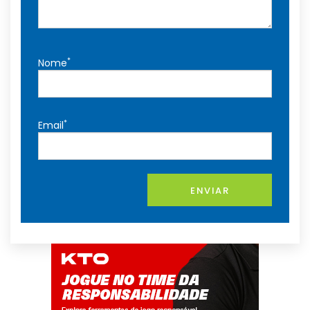
*
Nome
*
Email
ENVIAR