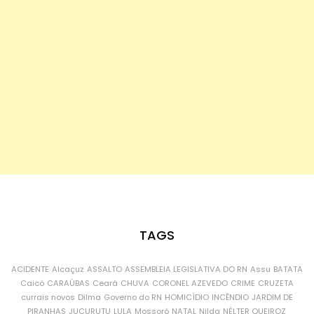
TAGS
ACIDENTE
Alcaçuz
ASSALTO
ASSEMBLEIA LEGISLATIVA DO RN
Assu
BATATA
Caicó
CARAÚBAS
Ceará
CHUVA
CORONEL AZEVEDO
CRIME
CRUZETA
currais novos
Dilma
Governo do RN
HOMICÍDIO
INCÊNDIO
JARDIM DE
PIRANHAS
JUCURUTU
LULA
Mossoró
NATAL
Nilda
NÉLTER QUEIROZ