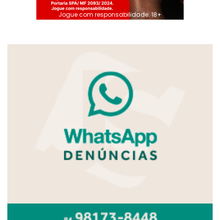
Jogue com responsabilidade. 18+