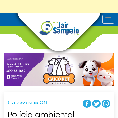
T
o
g
g
l
e
n
a
v
i
g
a
t
i
o
n
6 DE AGOSTO DE 2019
Polícia ambiental