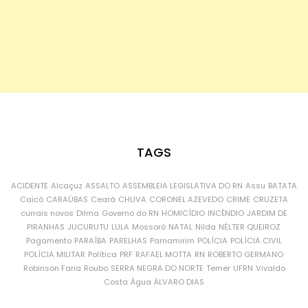
TAGS
ACIDENTE
Alcaçuz
ASSALTO
ASSEMBLEIA LEGISLATIVA DO RN
Assu
BATATA
Caicó
CARAÚBAS
Ceará
CHUVA
CORONEL AZEVEDO
CRIME
CRUZETA
currais novos
Dilma
Governo do RN
HOMICÍDIO
INCÊNDIO
JARDIM DE
PIRANHAS
JUCURUTU
LULA
Mossoró
NATAL
Nilda
NÉLTER QUEIROZ
Pagamento
PARAÍBA
PARELHAS
Parnamirim
POLÍCIA
POLÍCIA CIVIL
POLÍCIA MILITAR
Política
PRF
RAFAEL MOTTA
RN
ROBERTO GERMANO
Robinson Faria
Roubo
SERRA NEGRA DO NORTE
Temer
UFRN
Vivaldo
Costa
Água
ÁLVARO DIAS