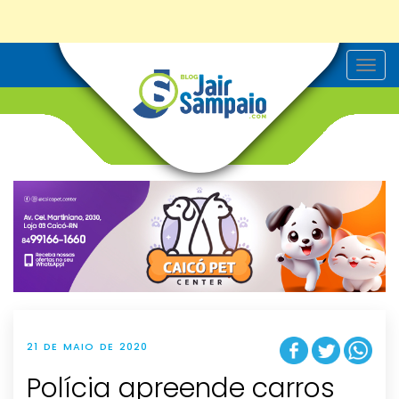
T
o
g
g
l
e
n
a
v
i
g
a
t
i
o
n
21 DE MAIO DE 2020
Polícia apreende carros