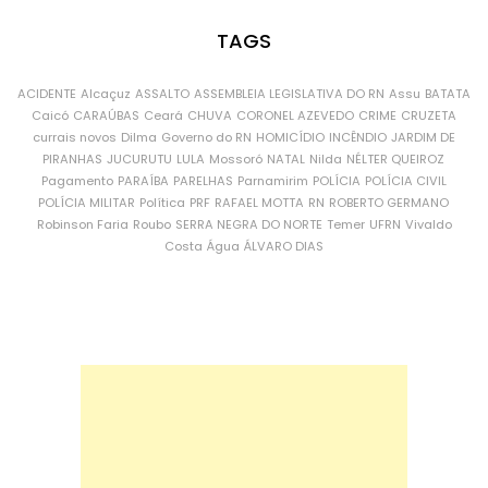
TAGS
ACIDENTE
Alcaçuz
ASSALTO
ASSEMBLEIA LEGISLATIVA DO RN
Assu
BATATA
Caicó
CARAÚBAS
Ceará
CHUVA
CORONEL AZEVEDO
CRIME
CRUZETA
currais novos
Dilma
Governo do RN
HOMICÍDIO
INCÊNDIO
JARDIM DE
PIRANHAS
JUCURUTU
LULA
Mossoró
NATAL
Nilda
NÉLTER QUEIROZ
Pagamento
PARAÍBA
PARELHAS
Parnamirim
POLÍCIA
POLÍCIA CIVIL
POLÍCIA MILITAR
Política
PRF
RAFAEL MOTTA
RN
ROBERTO GERMANO
Robinson Faria
Roubo
SERRA NEGRA DO NORTE
Temer
UFRN
Vivaldo
Costa
Água
ÁLVARO DIAS