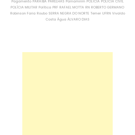
Pagamento
PARAÍBA
PARELHAS
Parnamirim
POLÍCIA
POLÍCIA CIVIL
POLÍCIA MILITAR
Política
PRF
RAFAEL MOTTA
RN
ROBERTO GERMANO
Robinson Faria
Roubo
SERRA NEGRA DO NORTE
Temer
UFRN
Vivaldo
Costa
Água
ÁLVARO DIAS