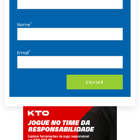
*
Nome
*
Email
ENVIAR