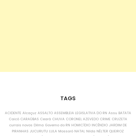
TAGS
ACIDENTE
Alcaçuz
ASSALTO
ASSEMBLEIA LEGISLATIVA DO RN
Assu
BATATA
Caicó
CARAÚBAS
Ceará
CHUVA
CORONEL AZEVEDO
CRIME
CRUZETA
currais novos
Dilma
Governo do RN
HOMICÍDIO
INCÊNDIO
JARDIM DE
PIRANHAS
JUCURUTU
LULA
Mossoró
NATAL
Nilda
NÉLTER QUEIROZ