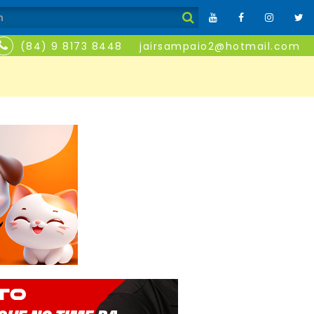
(84) 9 8173 8448
jairsampaio2@hotmail.com