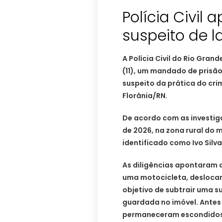
Polícia Civi
suspeito de l
A Polícia Civil do Rio Gran
(11), um mandado de prisã
suspeito da prática do crim
Florânia/RN.
De acordo com as investiga
de 2026, na zona rural do
identificado como Ivo Silv
As diligências apontaram q
uma motocicleta, deslocar
objetivo de subtrair uma s
guardada no imóvel. Antes
permaneceram escondidos