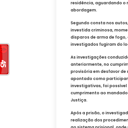
residência, aguardando o 
abordagem.
Segundo consta nos autos, 
investida criminosa, mome
disparos de arma de fogo, 
investigados fugiram do lo
As investigações conduzidas
anteriormente, no cumpri
provisória em desfavor de
apontado como participant
investigativas, foi possíve
cumprimento ao mandado d
Justiça.
Após a prisão, o investiga
realização dos procedimen
ao sistema prisional, onde