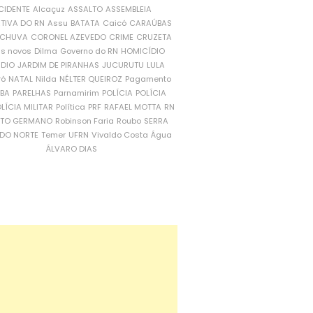
CIDENTE
Alcaçuz
ASSALTO
ASSEMBLEIA
ATIVA DO RN
Assu
BATATA
Caicó
CARAÚBAS
CHUVA
CORONEL AZEVEDO
CRIME
CRUZETA
is novos
Dilma
Governo do RN
HOMICÍDIO
NDIO
JARDIM DE PIRANHAS
JUCURUTU
LULA
ró
NATAL
Nilda
NÉLTER QUEIROZ
Pagamento
ÍBA
PARELHAS
Parnamirim
POLÍCIA
POLÍCIA
LÍCIA MILITAR
Política
PRF
RAFAEL MOTTA
RN
RTO GERMANO
Robinson Faria
Roubo
SERRA
DO NORTE
Temer
UFRN
Vivaldo Costa
Água
ÁLVARO DIAS