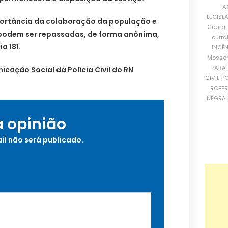
A
LEGISL
importância da colaboração da população e
Ceará
podem ser repassadas, de forma anônima,
curra
a 181.
INCÊ
Mosso
PARA
icação Social da Polícia Civil do RN
CIVIL
PO
ROBE
NEGRA 
a opinião
il não será publicado.