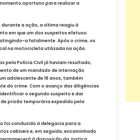
momento oportuno para realizar a
durante a ação, a vítima reagiu à
nto em que um dos suspeitos efetuou
atingindo-a fatalmente. Após o crime, os
cal na motocicleta utilizada na ação.
 pela Polícia Civil já haviam resultado,
mento de um mandado de internação
 um adolescente de 16 anos, também
e do crime. Com o avanço das diligências
l identificar o segundo suspeito e dar
e prisão temporária expedido pela
do foi conduzido à delegacia para a
tos cabíveis e, em seguida, encaminhado
 permanecerá à disposição da Justiça.