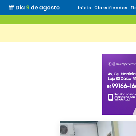
Dia
9
de agosto
Início
Classificados
El