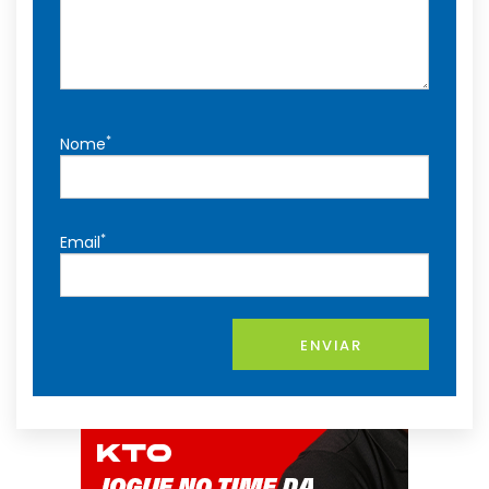
*
Nome
*
Email
ENVIAR