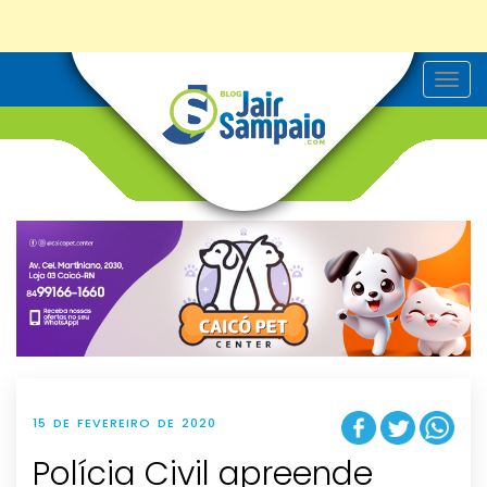
T
o
g
g
l
e
n
a
v
i
g
a
t
i
o
n
15 DE FEVEREIRO DE 2020
Polícia Civil apreende