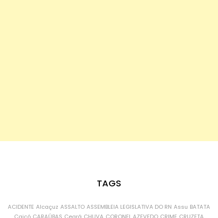
TAGS
ACIDENTE
Alcaçuz
ASSALTO
ASSEMBLEIA LEGISLATIVA DO RN
Assu
BATATA
Caicó
CARAÚBAS
Ceará
CHUVA
CORONEL AZEVEDO
CRIME
CRUZETA