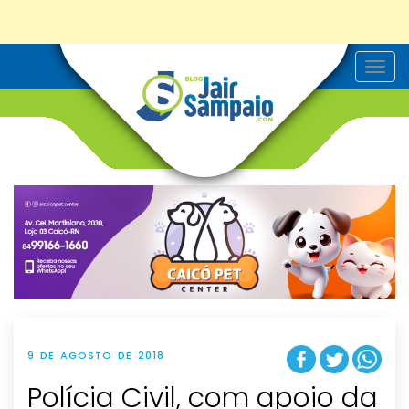
T
o
g
g
l
e
n
a
v
i
g
a
t
i
o
n
9 DE AGOSTO DE 2018
Polícia Civil, com apoio da