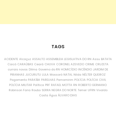
TAGS
ACIDENTE
Alcaçuz
ASSALTO
ASSEMBLEIA LEGISLATIVA DO RN
Assu
BATATA
Caicó
CARAÚBAS
Ceará
CHUVA
CORONEL AZEVEDO
CRIME
CRUZETA
currais novos
Dilma
Governo do RN
HOMICÍDIO
INCÊNDIO
JARDIM DE
PIRANHAS
JUCURUTU
LULA
Mossoró
NATAL
Nilda
NÉLTER QUEIROZ
Pagamento
PARAÍBA
PARELHAS
Parnamirim
POLÍCIA
POLÍCIA CIVIL
POLÍCIA MILITAR
Política
PRF
RAFAEL MOTTA
RN
ROBERTO GERMANO
Robinson Faria
Roubo
SERRA NEGRA DO NORTE
Temer
UFRN
Vivaldo
Costa
Água
ÁLVARO DIAS