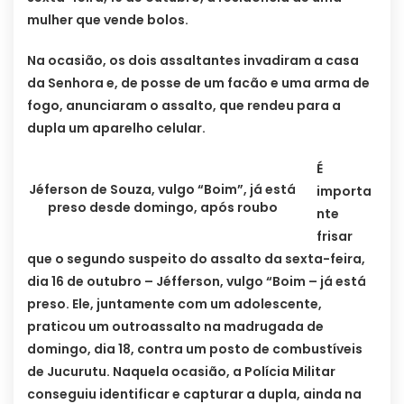
mulher que vende bolos.
Na ocasião, os dois assaltantes invadiram a casa
da Senhora e, de posse de um facão e uma arma de
fogo, anunciaram o assalto, que rendeu para a
dupla um aparelho celular.
É
Jéferson de Souza, vulgo “Boim”, já está
importa
preso desde domingo, após roubo
nte
frisar
que o segundo suspeito do assalto da sexta-feira,
dia 16 de outubro – Jéfferson, vulgo “Boim – já está
preso. Ele, juntamente com um adolescente,
praticou um outroassalto na madrugada de
domingo, dia 18, contra um posto de combustíveis
de Jucurutu. Naquela ocasião, a Polícia Militar
conseguiu identificar e capturar a dupla, ainda na