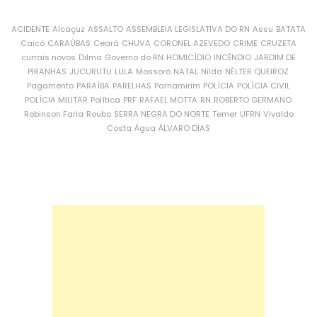
ACIDENTE
Alcaçuz
ASSALTO
ASSEMBLEIA LEGISLATIVA DO RN
Assu
BATATA
Caicó
CARAÚBAS
Ceará
CHUVA
CORONEL AZEVEDO
CRIME
CRUZETA
currais novos
Dilma
Governo do RN
HOMICÍDIO
INCÊNDIO
JARDIM DE
PIRANHAS
JUCURUTU
LULA
Mossoró
NATAL
Nilda
NÉLTER QUEIROZ
Pagamento
PARAÍBA
PARELHAS
Parnamirim
POLÍCIA
POLÍCIA CIVIL
POLÍCIA MILITAR
Política
PRF
RAFAEL MOTTA
RN
ROBERTO GERMANO
Robinson Faria
Roubo
SERRA NEGRA DO NORTE
Temer
UFRN
Vivaldo
Costa
Água
ÁLVARO DIAS