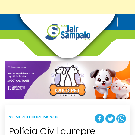
T
o
g
g
l
e
n
a
v
i
g
a
t
i
o
n
23 DE OUTUBRO DE 2015
Polícia Civil cumpre