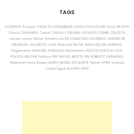
TAGS
ACIDENTE
Alcaçuz
ASSALTO
ASSEMBLEIA LEGISLATIVA DO RN
Assu
BATATA
Caicó
CARAÚBAS
Ceará
CHUVA
CORONEL AZEVEDO
CRIME
CRUZETA
currais novos
Dilma
Governo do RN
HOMICÍDIO
INCÊNDIO
JARDIM DE
PIRANHAS
JUCURUTU
LULA
Mossoró
NATAL
Nilda
NÉLTER QUEIROZ
Pagamento
PARAÍBA
PARELHAS
Parnamirim
POLÍCIA
POLÍCIA CIVIL
POLÍCIA MILITAR
Política
PRF
RAFAEL MOTTA
RN
ROBERTO GERMANO
Robinson Faria
Roubo
SERRA NEGRA DO NORTE
Temer
UFRN
Vivaldo
Costa
Água
ÁLVARO DIAS