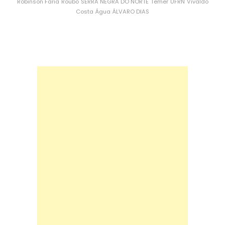
Robinson Faria
Roubo
SERRA NEGRA DO NORTE
Temer
UFRN
Vivaldo
Costa
Água
ÁLVARO DIAS