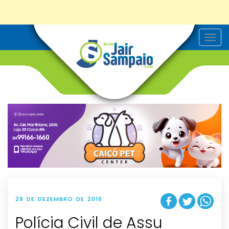
T
o
g
g
l
e
n
a
v
i
g
a
t
i
o
n
29 DE DEZEMBRO DE 2016
Polícia Civil de Assu