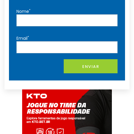
*
Nome
*
Email
ENVIAR