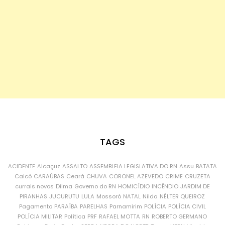
TAGS
ACIDENTE
Alcaçuz
ASSALTO
ASSEMBLEIA LEGISLATIVA DO RN
Assu
BATATA
Caicó
CARAÚBAS
Ceará
CHUVA
CORONEL AZEVEDO
CRIME
CRUZETA
currais novos
Dilma
Governo do RN
HOMICÍDIO
INCÊNDIO
JARDIM DE
PIRANHAS
JUCURUTU
LULA
Mossoró
NATAL
Nilda
NÉLTER QUEIROZ
Pagamento
PARAÍBA
PARELHAS
Parnamirim
POLÍCIA
POLÍCIA CIVIL
POLÍCIA MILITAR
Política
PRF
RAFAEL MOTTA
RN
ROBERTO GERMANO