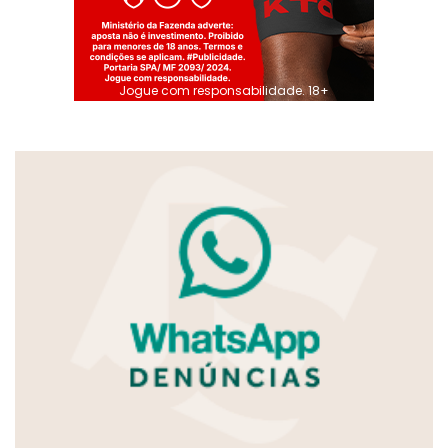
Jogue com responsabilidade. 18+