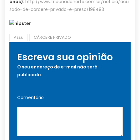
anos):
http://www.tribunadonorte.com.br/noticia/acu
sado-de-carcere-privado-e-preso/198493
Assu
CÁRCERE PRIVADO
Escreva sua opinião
O seu endereço de e-mail não será
publicado.
Comentário