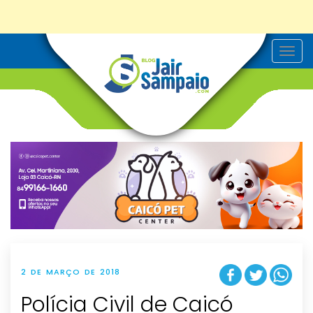
T
o
g
g
l
e
n
a
v
i
g
a
t
i
o
n
2 DE MARÇO DE 2018
Polícia Civil de Caicó