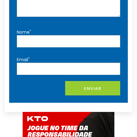
*
Nome
*
Email
ENVIAR