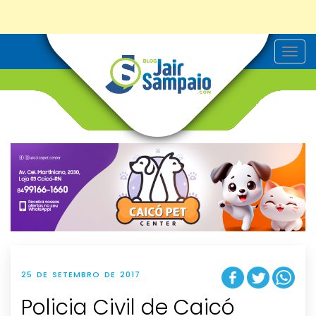
T
o
g
g
l
e
n
a
v
i
g
a
t
i
o
n
25 DE SETEMBRO DE 2017
Policia Civil de Caicó