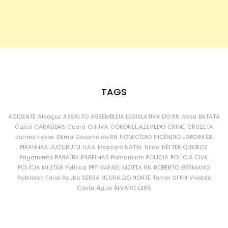
TAGS
ACIDENTE
Alcaçuz
ASSALTO
ASSEMBLEIA LEGISLATIVA DO RN
Assu
BATATA
Caicó
CARAÚBAS
Ceará
CHUVA
CORONEL AZEVEDO
CRIME
CRUZETA
currais novos
Dilma
Governo do RN
HOMICÍDIO
INCÊNDIO
JARDIM DE
PIRANHAS
JUCURUTU
LULA
Mossoró
NATAL
Nilda
NÉLTER QUEIROZ
Pagamento
PARAÍBA
PARELHAS
Parnamirim
POLÍCIA
POLÍCIA CIVIL
POLÍCIA MILITAR
Política
PRF
RAFAEL MOTTA
RN
ROBERTO GERMANO
Robinson Faria
Roubo
SERRA NEGRA DO NORTE
Temer
UFRN
Vivaldo
Costa
Água
ÁLVARO DIAS