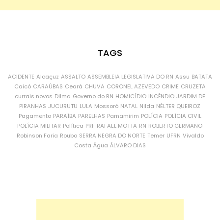
TAGS
ACIDENTE
Alcaçuz
ASSALTO
ASSEMBLEIA LEGISLATIVA DO RN
Assu
BATATA
Caicó
CARAÚBAS
Ceará
CHUVA
CORONEL AZEVEDO
CRIME
CRUZETA
currais novos
Dilma
Governo do RN
HOMICÍDIO
INCÊNDIO
JARDIM DE
PIRANHAS
JUCURUTU
LULA
Mossoró
NATAL
Nilda
NÉLTER QUEIROZ
Pagamento
PARAÍBA
PARELHAS
Parnamirim
POLÍCIA
POLÍCIA CIVIL
POLÍCIA MILITAR
Política
PRF
RAFAEL MOTTA
RN
ROBERTO GERMANO
Robinson Faria
Roubo
SERRA NEGRA DO NORTE
Temer
UFRN
Vivaldo
Costa
Água
ÁLVARO DIAS