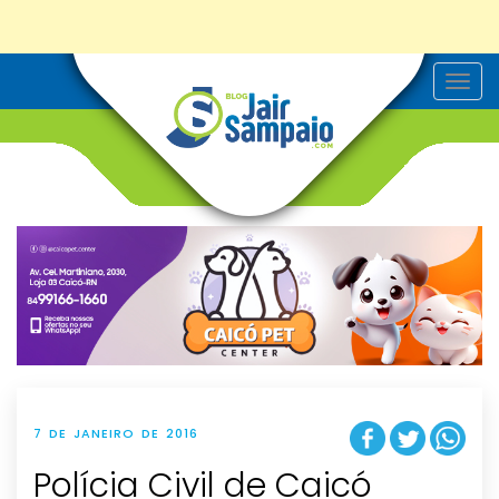
T
o
g
g
l
e
n
a
v
i
g
a
t
i
o
n
7 DE JANEIRO DE 2016
Polícia Civil de Caicó