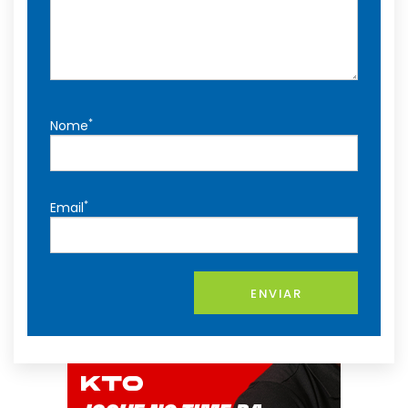
*
Nome
*
Email
ENVIAR