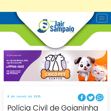
T
o
g
g
l
e
n
a
v
i
g
a
t
i
o
n
8 DE JULHO DE 2015
Polícia Civil de Goianinha