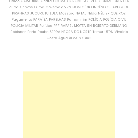
Caicó
CARAÚBAS
Ceará
CHUVA
CORONEL AZEVEDO
CRIME
CRUZETA
currais novos
Dilma
Governo do RN
HOMICÍDIO
INCÊNDIO
JARDIM DE
PIRANHAS
JUCURUTU
LULA
Mossoró
NATAL
Nilda
NÉLTER QUEIROZ
Pagamento
PARAÍBA
PARELHAS
Parnamirim
POLÍCIA
POLÍCIA CIVIL
POLÍCIA MILITAR
Política
PRF
RAFAEL MOTTA
RN
ROBERTO GERMANO
Robinson Faria
Roubo
SERRA NEGRA DO NORTE
Temer
UFRN
Vivaldo
Costa
Água
ÁLVARO DIAS