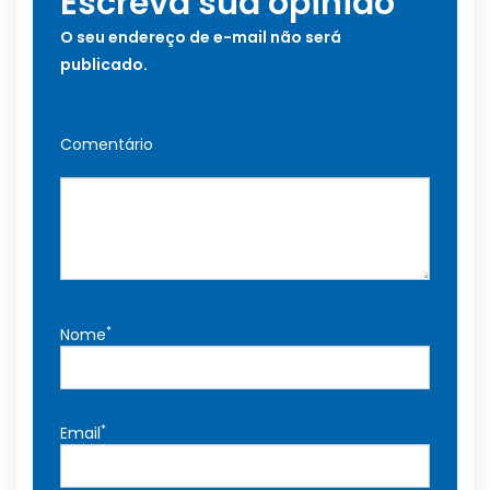
Escreva sua opinião
O seu endereço de e-mail não será
publicado.
Comentário
*
Nome
*
Email