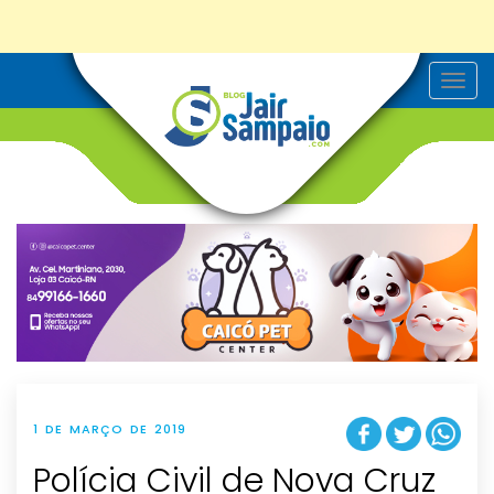
T
o
g
g
l
e
n
a
v
i
g
a
t
i
o
n
1 DE MARÇO DE 2019
Polícia Civil de Nova Cruz