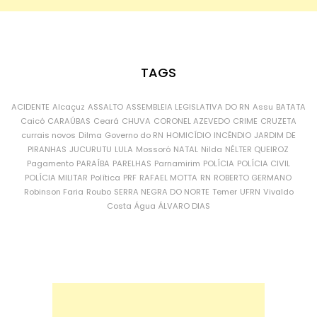
TAGS
ACIDENTE
Alcaçuz
ASSALTO
ASSEMBLEIA LEGISLATIVA DO RN
Assu
BATATA
Caicó
CARAÚBAS
Ceará
CHUVA
CORONEL AZEVEDO
CRIME
CRUZETA
currais novos
Dilma
Governo do RN
HOMICÍDIO
INCÊNDIO
JARDIM DE
PIRANHAS
JUCURUTU
LULA
Mossoró
NATAL
Nilda
NÉLTER QUEIROZ
Pagamento
PARAÍBA
PARELHAS
Parnamirim
POLÍCIA
POLÍCIA CIVIL
POLÍCIA MILITAR
Política
PRF
RAFAEL MOTTA
RN
ROBERTO GERMANO
Robinson Faria
Roubo
SERRA NEGRA DO NORTE
Temer
UFRN
Vivaldo
Costa
Água
ÁLVARO DIAS