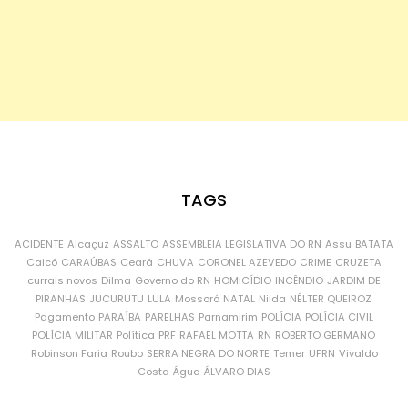
TAGS
ACIDENTE
Alcaçuz
ASSALTO
ASSEMBLEIA LEGISLATIVA DO RN
Assu
BATATA
Caicó
CARAÚBAS
Ceará
CHUVA
CORONEL AZEVEDO
CRIME
CRUZETA
currais novos
Dilma
Governo do RN
HOMICÍDIO
INCÊNDIO
JARDIM DE
PIRANHAS
JUCURUTU
LULA
Mossoró
NATAL
Nilda
NÉLTER QUEIROZ
Pagamento
PARAÍBA
PARELHAS
Parnamirim
POLÍCIA
POLÍCIA CIVIL
POLÍCIA MILITAR
Política
PRF
RAFAEL MOTTA
RN
ROBERTO GERMANO
Robinson Faria
Roubo
SERRA NEGRA DO NORTE
Temer
UFRN
Vivaldo
Costa
Água
ÁLVARO DIAS