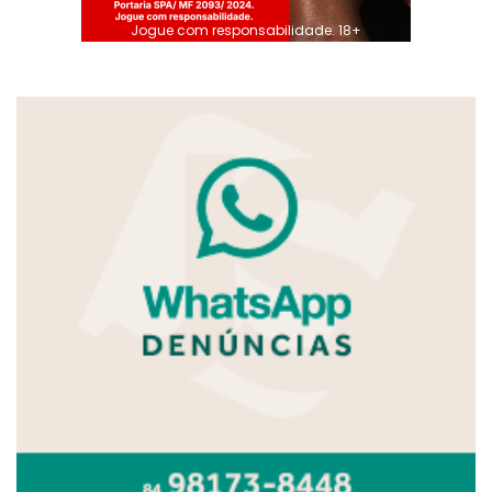
Jogue com responsabilidade. 18+