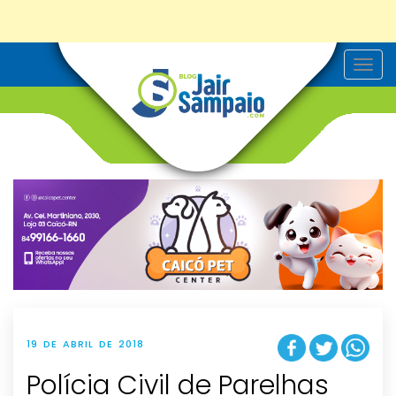
T
o
g
g
l
e
n
a
v
i
g
a
t
i
o
n
19 DE ABRIL DE 2018
Polícia Civil de Parelhas