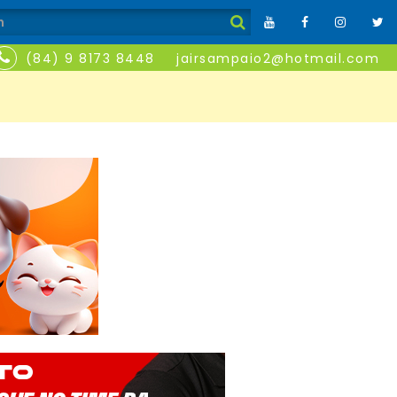
(84) 9 8173 8448
jairsampaio2@hotmail.com