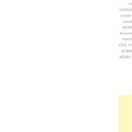
A
LEGISL
Ceará
curra
INCÊ
Mosso
PARA
CIVIL
PO
ROBE
NEGRA 