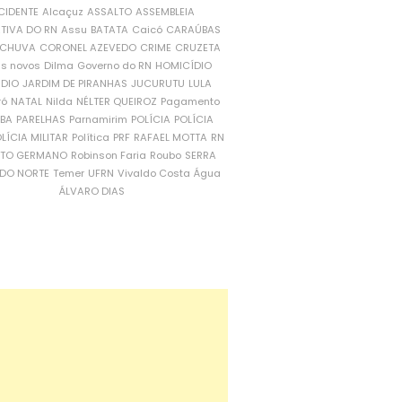
CIDENTE
Alcaçuz
ASSALTO
ASSEMBLEIA
ATIVA DO RN
Assu
BATATA
Caicó
CARAÚBAS
CHUVA
CORONEL AZEVEDO
CRIME
CRUZETA
is novos
Dilma
Governo do RN
HOMICÍDIO
NDIO
JARDIM DE PIRANHAS
JUCURUTU
LULA
ró
NATAL
Nilda
NÉLTER QUEIROZ
Pagamento
ÍBA
PARELHAS
Parnamirim
POLÍCIA
POLÍCIA
LÍCIA MILITAR
Política
PRF
RAFAEL MOTTA
RN
RTO GERMANO
Robinson Faria
Roubo
SERRA
DO NORTE
Temer
UFRN
Vivaldo Costa
Água
ÁLVARO DIAS