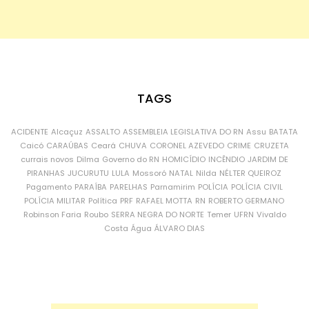
TAGS
ACIDENTE
Alcaçuz
ASSALTO
ASSEMBLEIA LEGISLATIVA DO RN
Assu
BATATA
Caicó
CARAÚBAS
Ceará
CHUVA
CORONEL AZEVEDO
CRIME
CRUZETA
currais novos
Dilma
Governo do RN
HOMICÍDIO
INCÊNDIO
JARDIM DE
PIRANHAS
JUCURUTU
LULA
Mossoró
NATAL
Nilda
NÉLTER QUEIROZ
Pagamento
PARAÍBA
PARELHAS
Parnamirim
POLÍCIA
POLÍCIA CIVIL
POLÍCIA MILITAR
Política
PRF
RAFAEL MOTTA
RN
ROBERTO GERMANO
Robinson Faria
Roubo
SERRA NEGRA DO NORTE
Temer
UFRN
Vivaldo
Costa
Água
ÁLVARO DIAS