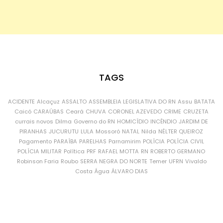
TAGS
ACIDENTE
Alcaçuz
ASSALTO
ASSEMBLEIA LEGISLATIVA DO RN
Assu
BATATA
Caicó
CARAÚBAS
Ceará
CHUVA
CORONEL AZEVEDO
CRIME
CRUZETA
currais novos
Dilma
Governo do RN
HOMICÍDIO
INCÊNDIO
JARDIM DE
PIRANHAS
JUCURUTU
LULA
Mossoró
NATAL
Nilda
NÉLTER QUEIROZ
Pagamento
PARAÍBA
PARELHAS
Parnamirim
POLÍCIA
POLÍCIA CIVIL
POLÍCIA MILITAR
Política
PRF
RAFAEL MOTTA
RN
ROBERTO GERMANO
Robinson Faria
Roubo
SERRA NEGRA DO NORTE
Temer
UFRN
Vivaldo
Costa
Água
ÁLVARO DIAS