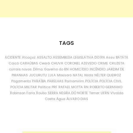
TAGS
ACIDENTE
Alcaçuz
ASSALTO
ASSEMBLEIA LEGISLATIVA DO RN
Assu
BATATA
Caicó
CARAÚBAS
Ceará
CHUVA
CORONEL AZEVEDO
CRIME
CRUZETA
currais novos
Dilma
Governo do RN
HOMICÍDIO
INCÊNDIO
JARDIM DE
PIRANHAS
JUCURUTU
LULA
Mossoró
NATAL
Nilda
NÉLTER QUEIROZ
Pagamento
PARAÍBA
PARELHAS
Parnamirim
POLÍCIA
POLÍCIA CIVIL
POLÍCIA MILITAR
Política
PRF
RAFAEL MOTTA
RN
ROBERTO GERMANO
Robinson Faria
Roubo
SERRA NEGRA DO NORTE
Temer
UFRN
Vivaldo
Costa
Água
ÁLVARO DIAS