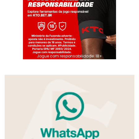
Jogue com responsabilidade. 18+