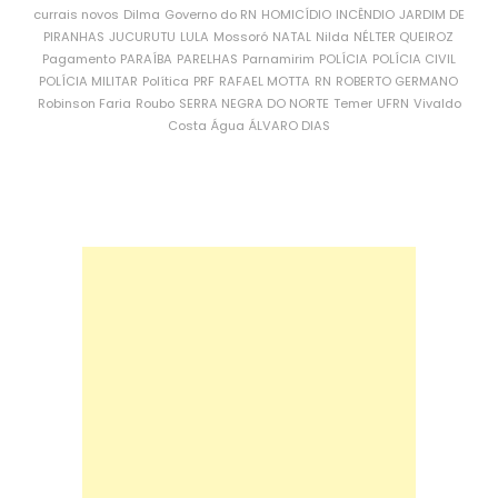
currais novos
Dilma
Governo do RN
HOMICÍDIO
INCÊNDIO
JARDIM DE
PIRANHAS
JUCURUTU
LULA
Mossoró
NATAL
Nilda
NÉLTER QUEIROZ
Pagamento
PARAÍBA
PARELHAS
Parnamirim
POLÍCIA
POLÍCIA CIVIL
POLÍCIA MILITAR
Política
PRF
RAFAEL MOTTA
RN
ROBERTO GERMANO
Robinson Faria
Roubo
SERRA NEGRA DO NORTE
Temer
UFRN
Vivaldo
Costa
Água
ÁLVARO DIAS