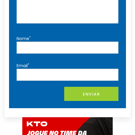
*
Nome
*
Email
ENVIAR