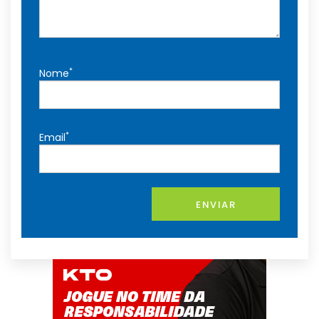
*
Nome
*
Email
ENVIAR