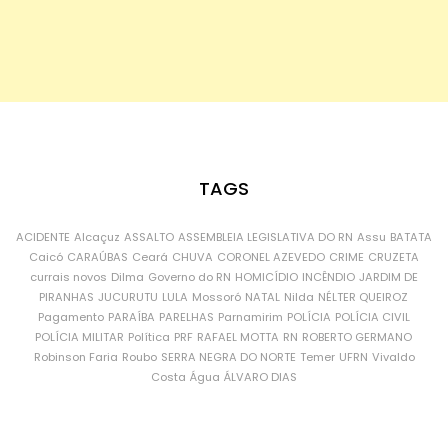
TAGS
ACIDENTE
Alcaçuz
ASSALTO
ASSEMBLEIA LEGISLATIVA DO RN
Assu
BATATA
Caicó
CARAÚBAS
Ceará
CHUVA
CORONEL AZEVEDO
CRIME
CRUZETA
currais novos
Dilma
Governo do RN
HOMICÍDIO
INCÊNDIO
JARDIM DE
PIRANHAS
JUCURUTU
LULA
Mossoró
NATAL
Nilda
NÉLTER QUEIROZ
Pagamento
PARAÍBA
PARELHAS
Parnamirim
POLÍCIA
POLÍCIA CIVIL
POLÍCIA MILITAR
Política
PRF
RAFAEL MOTTA
RN
ROBERTO GERMANO
Robinson Faria
Roubo
SERRA NEGRA DO NORTE
Temer
UFRN
Vivaldo
Costa
Água
ÁLVARO DIAS