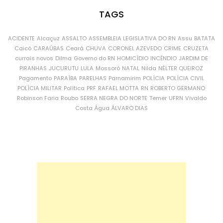
TAGS
ACIDENTE
Alcaçuz
ASSALTO
ASSEMBLEIA LEGISLATIVA DO RN
Assu
BATATA
Caicó
CARAÚBAS
Ceará
CHUVA
CORONEL AZEVEDO
CRIME
CRUZETA
currais novos
Dilma
Governo do RN
HOMICÍDIO
INCÊNDIO
JARDIM DE
PIRANHAS
JUCURUTU
LULA
Mossoró
NATAL
Nilda
NÉLTER QUEIROZ
Pagamento
PARAÍBA
PARELHAS
Parnamirim
POLÍCIA
POLÍCIA CIVIL
POLÍCIA MILITAR
Política
PRF
RAFAEL MOTTA
RN
ROBERTO GERMANO
Robinson Faria
Roubo
SERRA NEGRA DO NORTE
Temer
UFRN
Vivaldo
Costa
Água
ÁLVARO DIAS