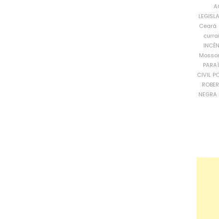
A
LEGISL
Ceará
curra
INCÊ
Mosso
PARA
CIVIL
PO
ROBE
NEGRA 