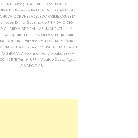
CIDENTE
Alcaçuz
ASSALTO
ASSEMBLEIA
ATIVA DO RN
Assu
BATATA
Caicó
CARAÚBAS
CHUVA
CORONEL AZEVEDO
CRIME
CRUZETA
is novos
Dilma
Governo do RN
HOMICÍDIO
NDIO
JARDIM DE PIRANHAS
JUCURUTU
LULA
ró
NATAL
Nilda
NÉLTER QUEIROZ
Pagamento
ÍBA
PARELHAS
Parnamirim
POLÍCIA
POLÍCIA
LÍCIA MILITAR
Política
PRF
RAFAEL MOTTA
RN
RTO GERMANO
Robinson Faria
Roubo
SERRA
DO NORTE
Temer
UFRN
Vivaldo Costa
Água
ÁLVARO DIAS