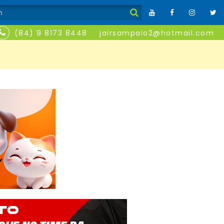
(84) 9 8173 8448
jairsampaio2@hotmail.com