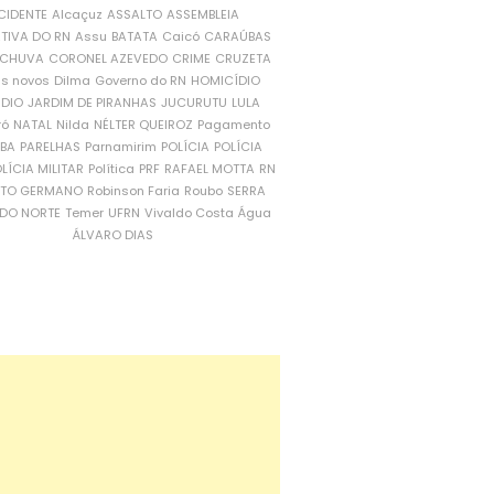
CIDENTE
Alcaçuz
ASSALTO
ASSEMBLEIA
ATIVA DO RN
Assu
BATATA
Caicó
CARAÚBAS
CHUVA
CORONEL AZEVEDO
CRIME
CRUZETA
is novos
Dilma
Governo do RN
HOMICÍDIO
NDIO
JARDIM DE PIRANHAS
JUCURUTU
LULA
ró
NATAL
Nilda
NÉLTER QUEIROZ
Pagamento
ÍBA
PARELHAS
Parnamirim
POLÍCIA
POLÍCIA
LÍCIA MILITAR
Política
PRF
RAFAEL MOTTA
RN
RTO GERMANO
Robinson Faria
Roubo
SERRA
DO NORTE
Temer
UFRN
Vivaldo Costa
Água
ÁLVARO DIAS