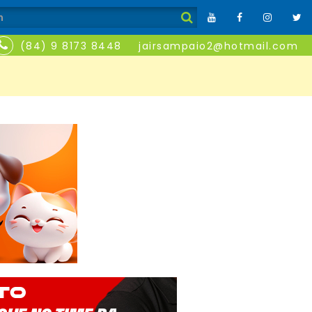
(84) 9 8173 8448
jairsampaio2@hotmail.com