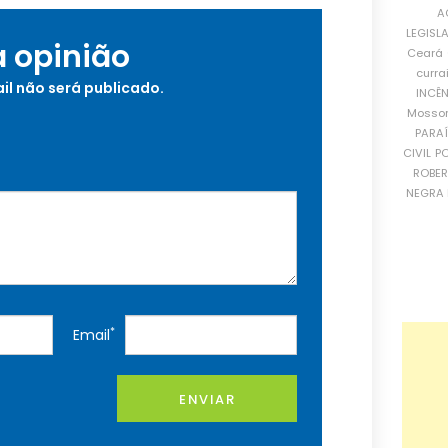
A
LEGISL
a opinião
Ceará
curra
il não será publicado.
INCÊ
Mosso
PARA
CIVIL
PO
ROBE
NEGRA 
*
Email
ENVIAR