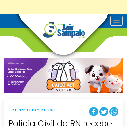
T
o
g
g
l
e
n
a
v
i
g
a
t
i
o
n
8 DE NOVEMBRO DE 2018
Polícia Civil do RN recebe