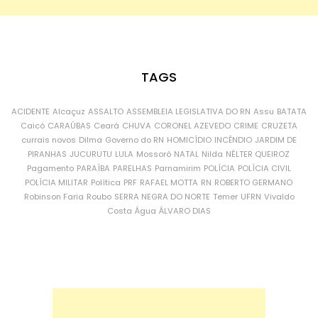
TAGS
ACIDENTE
Alcaçuz
ASSALTO
ASSEMBLEIA LEGISLATIVA DO RN
Assu
BATATA
Caicó
CARAÚBAS
Ceará
CHUVA
CORONEL AZEVEDO
CRIME
CRUZETA
currais novos
Dilma
Governo do RN
HOMICÍDIO
INCÊNDIO
JARDIM DE
PIRANHAS
JUCURUTU
LULA
Mossoró
NATAL
Nilda
NÉLTER QUEIROZ
Pagamento
PARAÍBA
PARELHAS
Parnamirim
POLÍCIA
POLÍCIA CIVIL
POLÍCIA MILITAR
Política
PRF
RAFAEL MOTTA
RN
ROBERTO GERMANO
Robinson Faria
Roubo
SERRA NEGRA DO NORTE
Temer
UFRN
Vivaldo
Costa
Água
ÁLVARO DIAS