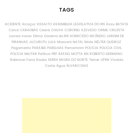
TAGS
ACIDENTE
Alcaçuz
ASSALTO
ASSEMBLEIA LEGISLATIVA DO RN
Assu
BATATA
Caicó
CARAÚBAS
Ceará
CHUVA
CORONEL AZEVEDO
CRIME
CRUZETA
currais novos
Dilma
Governo do RN
HOMICÍDIO
INCÊNDIO
JARDIM DE
PIRANHAS
JUCURUTU
LULA
Mossoró
NATAL
Nilda
NÉLTER QUEIROZ
Pagamento
PARAÍBA
PARELHAS
Parnamirim
POLÍCIA
POLÍCIA CIVIL
POLÍCIA MILITAR
Política
PRF
RAFAEL MOTTA
RN
ROBERTO GERMANO
Robinson Faria
Roubo
SERRA NEGRA DO NORTE
Temer
UFRN
Vivaldo
Costa
Água
ÁLVARO DIAS