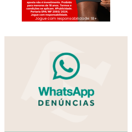
Jogue com responsabilidade. 18+