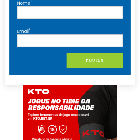
*
Nome
*
Email
ENVIAR