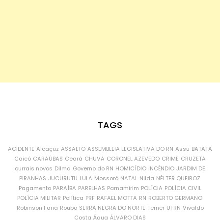
TAGS
ACIDENTE
Alcaçuz
ASSALTO
ASSEMBLEIA LEGISLATIVA DO RN
Assu
BATATA
Caicó
CARAÚBAS
Ceará
CHUVA
CORONEL AZEVEDO
CRIME
CRUZETA
currais novos
Dilma
Governo do RN
HOMICÍDIO
INCÊNDIO
JARDIM DE
PIRANHAS
JUCURUTU
LULA
Mossoró
NATAL
Nilda
NÉLTER QUEIROZ
Pagamento
PARAÍBA
PARELHAS
Parnamirim
POLÍCIA
POLÍCIA CIVIL
POLÍCIA MILITAR
Política
PRF
RAFAEL MOTTA
RN
ROBERTO GERMANO
Robinson Faria
Roubo
SERRA NEGRA DO NORTE
Temer
UFRN
Vivaldo
Costa
Água
ÁLVARO DIAS