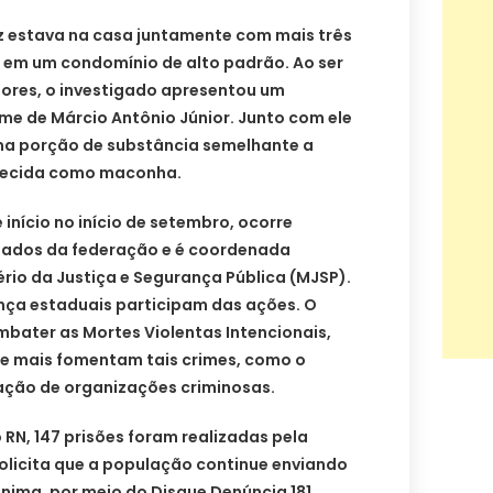
z estava na casa juntamente com mais três
 em um condomínio de alto padrão. Ao ser
ores, o investigado apresentou um
e de Márcio Antônio Júnior. Junto com ele
a porção de substância semelhante a
hecida como maconha.
início no início de setembro, ocorre
tados da federação e é coordenada
rio da Justiça e Segurança Pública (MJSP).
nça estaduais participam das ações. O
bater as Mortes Violentas Intencionais,
ue mais fomentam tais crimes, como o
mação de organizações criminosas.
RN, 147 prisões foram realizadas pela
il solicita que a população continue enviando
nima, por meio do Disque Denúncia 181.