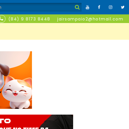
(84) 9 8173 8448
jairsampaio2@hotmail.com