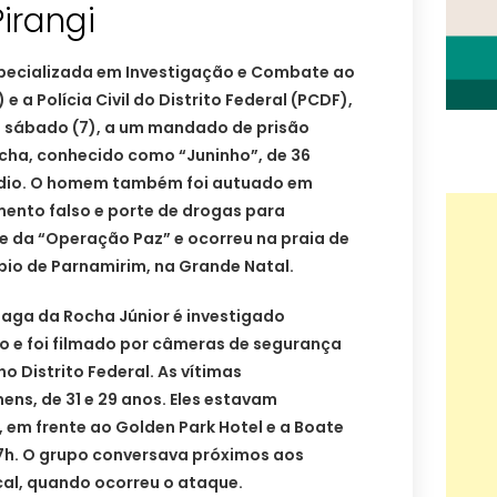
irangi
 Especializada em Investigação e Combate ao
 a Polícia Civil do Distrito Federal (PCDF),
 sábado (7), a um mandado de prisão
cha, conhecido como “Juninho”, de 36
cídio. O homem também foi autuado em
mento falso e porte de drogas para
e da “Operação Paz” e ocorreu na praia de
ípio de Parnamirim, na Grande Natal.
zaga da Rocha Júnior é investigado
o e foi filmado por câmeras de segurança
o Distrito Federal. As vítimas
ns, de 31 e 29 anos. Eles estavam
m frente ao Golden Park Hotel e a Boate
 7h. O grupo conversava próximos aos
cal, quando ocorreu o ataque.