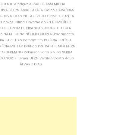
CIDENTE
Alcaçuz
ASSALTO
ASSEMBLEIA
ATIVA DO RN
Assu
BATATA
Caicó
CARAÚBAS
CHUVA
CORONEL AZEVEDO
CRIME
CRUZETA
is novos
Dilma
Governo do RN
HOMICÍDIO
NDIO
JARDIM DE PIRANHAS
JUCURUTU
LULA
ró
NATAL
Nilda
NÉLTER QUEIROZ
Pagamento
ÍBA
PARELHAS
Parnamirim
POLÍCIA
POLÍCIA
LÍCIA MILITAR
Política
PRF
RAFAEL MOTTA
RN
RTO GERMANO
Robinson Faria
Roubo
SERRA
DO NORTE
Temer
UFRN
Vivaldo Costa
Água
ÁLVARO DIAS