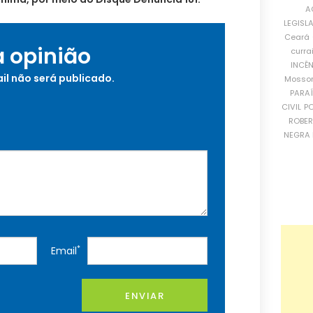
A
LEGISL
Ceará
a opinião
curra
INCÊ
il não será publicado.
Mosso
PARA
CIVIL
PO
ROBE
NEGRA 
*
Email
ENVIAR