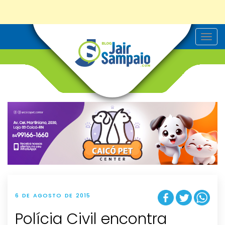
T
o
g
g
l
e
n
a
v
i
g
a
t
i
o
n
6 DE AGOSTO DE 2015
Polícia Civil encontra