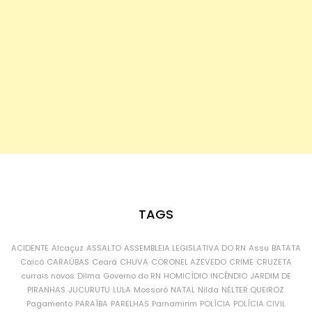
TAGS
ACIDENTE
Alcaçuz
ASSALTO
ASSEMBLEIA LEGISLATIVA DO RN
Assu
BATATA
Caicó
CARAÚBAS
Ceará
CHUVA
CORONEL AZEVEDO
CRIME
CRUZETA
currais novos
Dilma
Governo do RN
HOMICÍDIO
INCÊNDIO
JARDIM DE
PIRANHAS
JUCURUTU
LULA
Mossoró
NATAL
Nilda
NÉLTER QUEIROZ
Pagamento
PARAÍBA
PARELHAS
Parnamirim
POLÍCIA
POLÍCIA CIVIL