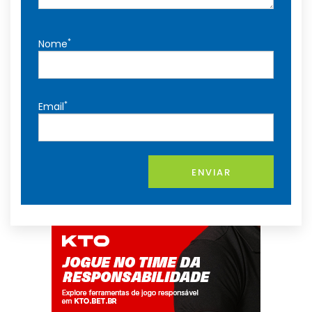
*
Nome
*
Email
ENVIAR