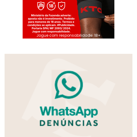
Jogue com responsabilidade. 18+